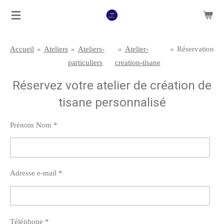
Passer
au
contenu
Accueil
»
Ateliers
»
Ateliers-
»
Atelier-
»
Réservation
principal
particuliers
creation-tisane
Réservez votre atelier de création de
tisane personnalisé
Prénom Nom *
Adresse e-mail *
Téléphone *