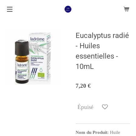
Passer
au
contenu
principal
Eucalyptus radié
- Huiles
essentielles -
10mL
7,20 €
Épuisé
Nom du Produit
: Huile