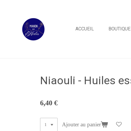
Passer
au
contenu
ACCUEIL
BOUTIQU
principal
Niaouli - Huiles e
6,40 €
Ajouter au panier