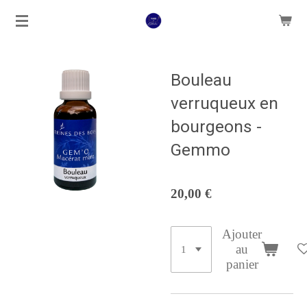
Passer
au
contenu
principal
Bouleau
verruqueux en
bourgeons -
Gemmo
20,00 €
Ajouter
au
panier