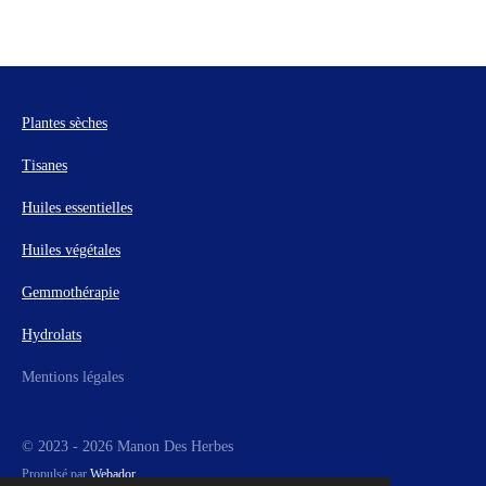
Plantes sèches
Tisanes
Huiles essentielles
Huiles végétales
Gemmothérapie
Hydrolats
Mentions légales
© 2023 - 2026 Manon Des Herbes
Propulsé par
Webador