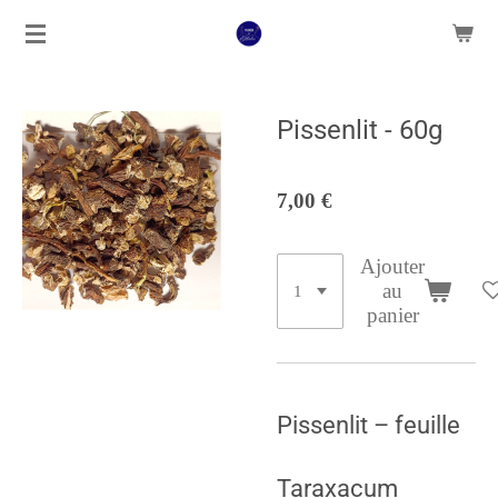
Passer
au
contenu
principal
Pissenlit - 60g
7,00 €
Ajouter
au
panier
Pissenlit – feuille
Taraxacum