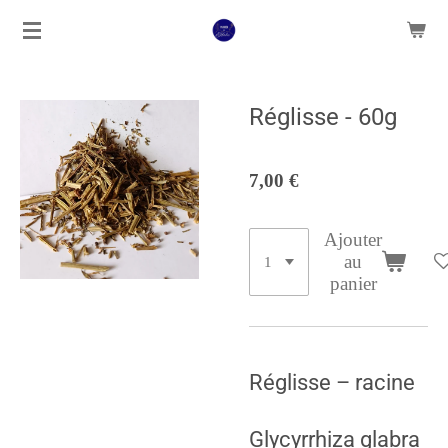
Passer
au
contenu
principal
Réglisse - 60g
7,00 €
Ajouter
au
panier
Réglisse – racine
Glycyrrhiza glabra