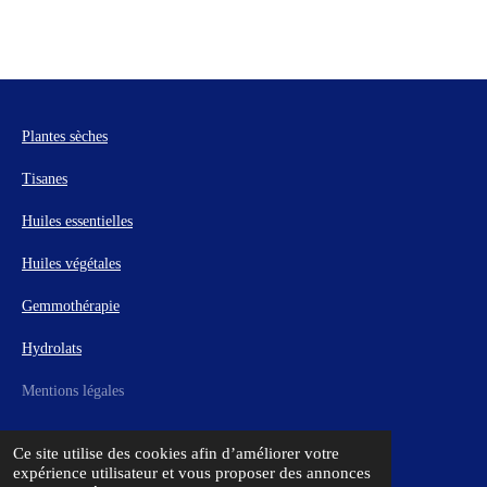
Plantes sèches
Tisanes
Huiles essentielles
Huiles végétales
Gemmothérapie
Hydrolats
Mentions légales
Ce site utilise des cookies afin d’améliorer votre
© 2023 - 2026 Manon Des Herbes
expérience utilisateur et vous proposer des annonces