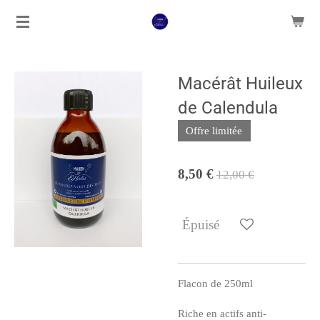
Passer
au
contenu
principal
Macérât Huileux
de Calendula
Offre limitée
8,50 €
12,00 €
Épuisé
Flacon de 250ml
Riche en actifs anti-